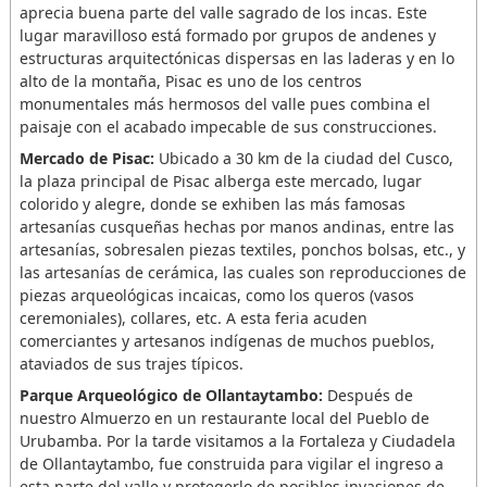
aprecia buena parte del valle sagrado de los incas. Este
lugar maravilloso está formado por grupos de andenes y
estructuras arquitectónicas dispersas en las laderas y en lo
alto de la montaña, Pisac es uno de los centros
monumentales más hermosos del valle pues combina el
paisaje con el acabado impecable de sus construcciones.
Mercado de Pisac:
Ubicado a 30 km de la ciudad del Cusco,
la plaza principal de Pisac alberga este mercado, lugar
colorido y alegre, donde se exhiben las más famosas
artesanías cusqueñas hechas por manos andinas, entre las
artesanías, sobresalen piezas textiles, ponchos bolsas, etc., y
las artesanías de cerámica, las cuales son reproducciones de
piezas arqueológicas incaicas, como los queros (vasos
ceremoniales), collares, etc. A esta feria acuden
comerciantes y artesanos indígenas de muchos pueblos,
ataviados de sus trajes típicos.
Parque Arqueológico de Ollantaytambo:
Después de
nuestro Almuerzo en un restaurante local del Pueblo de
Urubamba. Por la tarde visitamos a la Fortaleza y Ciudadela
de Ollantaytambo, fue construida para vigilar el ingreso a
esta parte del valle y protegerlo de posibles invasiones de