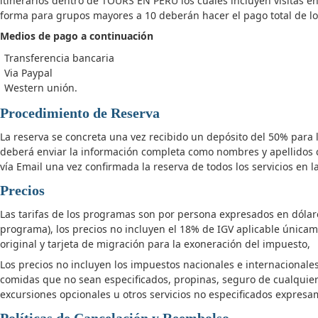
itinerarios dentro de TOURS EN PERU los cuales incluyen visitas en
forma para grupos mayores a 10 deberán hacer el pago total de los s
Medios de pago a continuación
Transferencia bancaria
Via Paypal
Western unión.
Procedimiento de Reserva
La reserva se concreta una vez recibido un depósito del 50% para 
deberá enviar la información completa como nombres y apellidos 
vía Email una vez confirmada la reserva de todos los servicios en l
Precios
Las tarifas de los programas son por persona expresados en dólares
programa), los precios no incluyen el 18% de IGV aplicable únicam
original y tarjeta de migración para la exoneración del impuesto,
Los precios no incluyen los impuestos nacionales e internacionale
comidas que no sean especificados, propinas, seguro de cualquier t
excursiones opcionales u otros servicios no especificados expres
Políticas de Cancelación y Reembolso