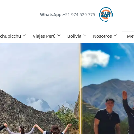
WhatsApp:
+51 974 529 775
chupicchu
Viajes Perú
Bolivia
Nosotros
Me