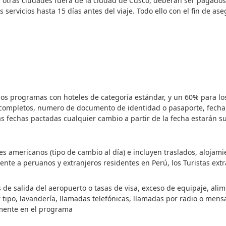
 otras ciudades fuera de la ciudad de Cusco, deberán ser pagados e
ervicios hasta 15 días antes del viaje. Todo ello con el fin de ase
los programas con hoteles de categoría estándar, y un 60% para lo
completos, numero de documento de identidad o pasaporte, fecha d
as fechas pactadas cualquier cambio a partir de la fecha estarán su
 americanos (tipo de cambio al día) e incluyen traslados, alojamie
ente a peruanos y extranjeros residentes en Perú, los Turistas ext
s de salida del aeropuerto o tasas de visa, exceso de equipaje, al
ipo, lavandería, llamadas telefónicas, llamadas por radio o mensaj
amente en el programa