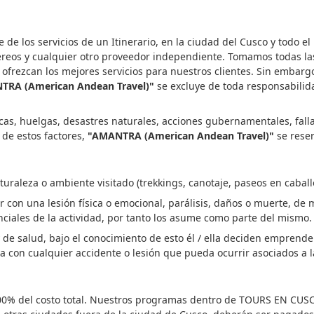
 de los servicios de un Itinerario, en la ciudad del Cusco y todo 
s aéreos y cualquier otro proveedor independiente. Tomamos todas
 ofrezcan los mejores servicios para nuestros clientes. Sin embar
TRA (American Andean Travel)"
se excluye de toda responsabilida
cas, huelgas, desastres naturales, acciones gubernamentales, fallas
 de estos factores,
"AMANTRA (American Andean Travel)"
se reser
turaleza o ambiente visitado (trekkings, canotaje, paseos en caballo
ar con una lesión física o emocional, parálisis, daños o muerte, de
ciales de la actividad, por tanto los asume como parte del mismo.
a y de salud, bajo el conocimiento de esto él / ella deciden emprend
con cualquier accidente o lesión que pueda ocurrir asociados a la s
00% del costo total. Nuestros programas dentro de TOURS EN CUSCO 