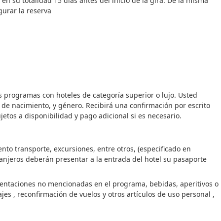
n su totalidad 15 días antes del inicio de la gira. De la misma
gurar la reserva
s programas con hoteles de categoría superior o lujo. Usted
e nacimiento, y género. Recibirá una confirmación por escrito
jetos a disponibilidad y pago adicional si es necesario.
nto transporte, excursiones, entre otros, (especificado en
ranjeros deberán presentar a la entrada del hotel su pasaporte
imentaciones no mencionadas en el programa, bebidas, aperitivos o
es , reconfirmación de vuelos y otros artículos de uso personal ,