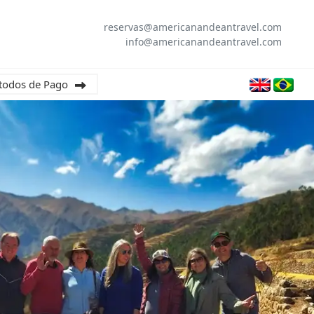
reservas@americanandeantravel.com
info@americanandeantravel.com
todos de Pago