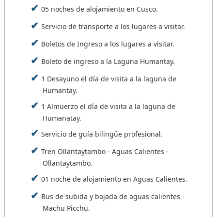
de la Nobleza Inca, el templo de las Tres Ventanas
del cerro colorado (5100 m s. n. m.), durante este
05 noches de alojamiento en Cusco.
y los cementerios.
trayecto tendremos la oportunidad de ver las
Servicio de transporte a los lugares a visitar.
distintas variedades de camélidos
Luego de la visita guiada tendrán un tiempo libre
sudamericanos, llegado al cerro colorado,
Boletos de Ingreso a los lugares a visitar.
en Machu Picchu para recorrer por cuenta propia
tendremos tiempo para tomar fotografías de este
para aprovechar, tomar fotos y disfrutar al
maravilla natural.
Boleto de ingreso a la Laguna Humantay.
máximo de Machu Picchu. Luego bajamos al
pueblo de Aguas Calientes, donde almorzamos y
Después, retornamos con nuestra caminata de 3
1 Desayuno el día de visita a la laguna de
luego podemos disfrutar de los baños termales
horas de descenso al punto de inicio de la
Humantay.
(opcionales).
caminata (Quechuyno / Pampachiri), luego
1 Almuerzo el día de visita a la laguna de
volvemos a Pitumarka donde tendremos el
Por la tarde abordamos el Tren que nos conduce a
Humanatay.
almuerzo, finalmente retornamos a Cusco.
la estación de Ollantaytambo, donde nuestra
Servicio de guía bilingüe profesional.
movilidad le estará esperando para conducirnos
Horario: 04:30 - 18:00.
de retorno a la ciudad del Cusco
Alimentación: Desayuno y Almuerzo Buffet.
Tren Ollantaytambo - Aguas Calientes -
Alojamiento: Cusco.
Horario: 05:00 - 20:00.
Ollantaytambo.
Alimentación: Desayuno.
01 noche de alojamiento en Aguas Calientes.
Alojamiento: Cusco.
Bus de subida y bajada de aguas calientes -
Machu Picchu.