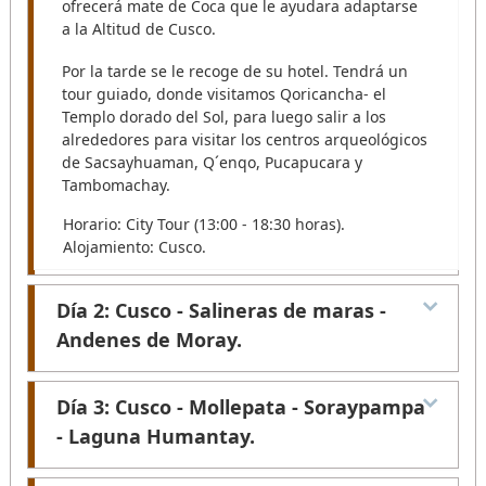
ofrecerá mate de Coca que le ayudara adaptarse
a la Altitud de Cusco.
Por la tarde se le recoge de su hotel. Tendrá un
tour guiado, donde visitamos Qoricancha- el
Templo dorado del Sol, para luego salir a los
alrededores para visitar los centros arqueológicos
de Sacsayhuaman, Q´enqo, Pucapucara y
Tambomachay.
Horario: City Tour (13:00 - 18:30 horas).
Alojamiento: Cusco.
Día 2: Cusco - Salineras de maras -
Andenes de Moray.
Después de su recojo de su Hotel. Iniciamos el
Día 3: Cusco - Mollepata - Soraypampa
recorrido hacia los andenes de Moray, en el
- Laguna Humantay.
trayecto se puede contemplar la práctica de la
agricultura ancestral, flora y fauna nativa.